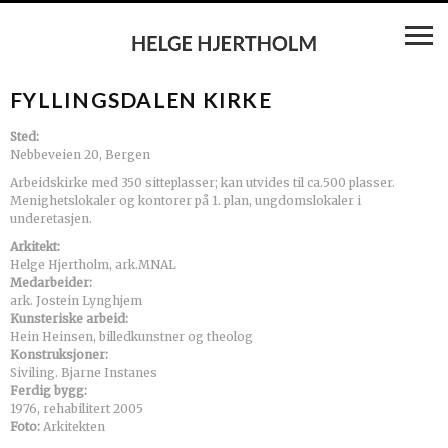
FYLLINGSDALEN KIRKE
Sted:
Nebbeveien 20, Bergen
Arbeidskirke med 350 sitteplasser; kan utvides til ca.500 plasser.
Menighetslokaler og kontorer på 1. plan, ungdomslokaler i
underetasjen.
Arkitekt:
Helge Hjertholm, ark.MNAL
Medarbeider:
ark. Jostein Lynghjem
Kunsteriske arbeid:
Hein Heinsen, billedkunstner og theolog
Konstruksjoner:
Siviling. Bjarne Instanes
Ferdig bygg:
1976, rehabilitert 2005
Foto:
Arkitekten