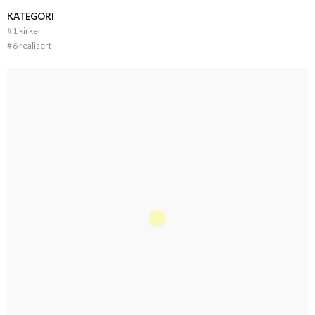
KATEGORI
#
1 kirker
#
6 realisert