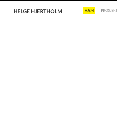
HJEM
PROSJEK
Bruk kategoriene under eller bla
igjennom alle prosjektene. Trykk
«vis prosjekt» for eksteriør- og
interiørbilder etc.
KATEGORIER
vis alle
#
1 kirker
#
2 store bygg
#
3 boligfelt
#
4 eneboliger
#
5 hytter
#
6 realisert
#
7 selvbygg