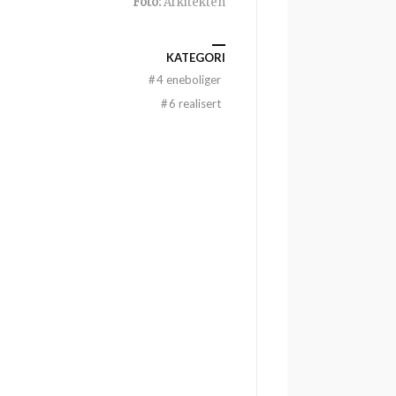
Foto:
Arkitekten
KATEGORI
#
4 eneboliger
#
6 realisert