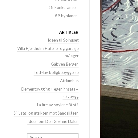
#
8 konkuranser
#
9 byplaner
ARTIKLER
Idéen til Solhuset
Villa Hjertholm + atelier og garasje
m/lager
Gåbyen Bergen
Tett-lav boligbebyggelse
Atriumhus
Elementbygging + egeninnsats =
selvbygg
La fire av søylene få stå
Siljustøl og utsikten mot Sandsliåsen
Ideen om Den Grønne Dalen
Søk