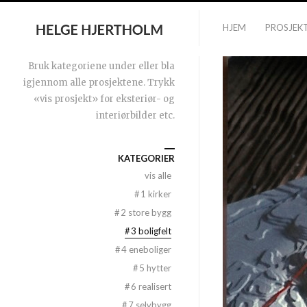
HJEM
PROSJEK
Bruk kategoriene under eller bla
igjennom alle prosjektene. Trykk
«vis prosjekt» for eksteriør- og
interiørbilder etc.
KATEGORIER
vis alle
#
1 kirker
#
2 store bygg
#
3 boligfelt
#
4 eneboliger
#
5 hytter
#
6 realisert
#
7 selvbygg