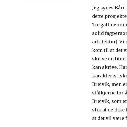
Jeg synes Bård 
dette prosjekte
Torgallmenning
solid fagperson
arkitektur). Vi
kom til at det 
skrive en liten
kan skrive. Han
karakteristiske
Breivik, men e
stålkjerne for 
Breivik, som er
slik at de ikke
at det vil være