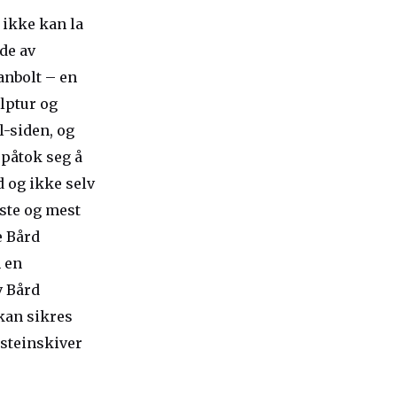
g ikke kan la
de av
anbolt – en
ulptur og
l-siden, og
 påtok seg å
d og ikke selv
este og mest
e Bård
n en
v Bård
 kan sikres
 steinskiver