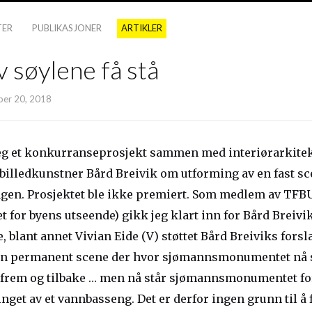
TER
PUBLIKASJONER
ARTIKLER
av søylene få stå
er 20, 2018
 jeg et konkurranseprosjekt sammen med interiørarkitek
illedkunstner Bård Breivik om utforming av en fast sc
en. Prosjektet ble ikke premiert. Som medlem av TFB
t for byens utseende) gikk jeg klart inn for Bård Breivik
e, blant annet Vivian Eide (V) støttet Bård Breiviks fors
en permanent scene der hvor sjømannsmonumentet nå st
frem og tilbake … men nå står sjømannsmonumentet for
inget av et vannbasseng. Det er derfor ingen grunn til å f