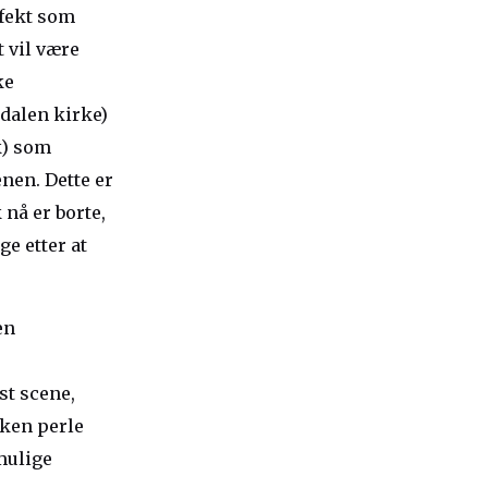
fekt som
t vil være
ke
sdalen kirke)
k) som
nen. Dette er
 nå er borte,
e etter at
en
st scene,
lken perle
mulige