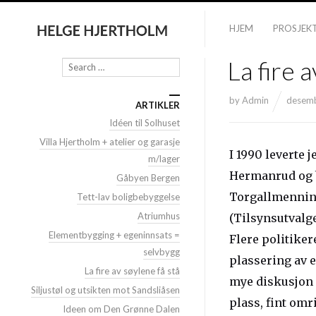
HJEM
PROSJEK
La fire 
Søk
by
Admin
desemb
ARTIKLER
Idéen til Solhuset
Villa Hjertholm + atelier og garasje
I 1990 leverte
m/lager
Hermanrud og b
Gåbyen Bergen
Torgallmenning
Tett-lav boligbebyggelse
Atriumhus
(Tilsynsutvalge
Elementbygging + egeninnsats =
Flere politiker
selvbygg
plassering av 
La fire av søylene få stå
mye diskusjon 
Siljustøl og utsikten mot Sandsliåsen
plass, fint omr
Ideen om Den Grønne Dalen