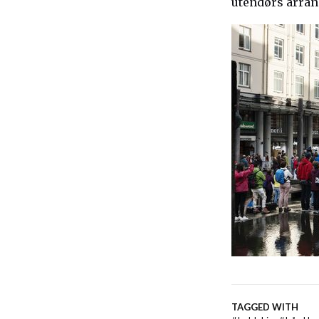
utendørs arra
TAGGED WITH