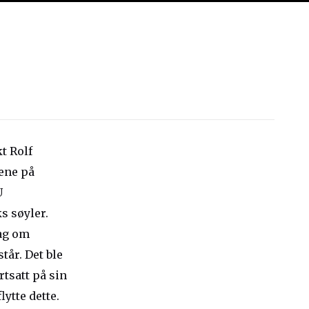
t Rolf
ene på
U
s søyler.
lag om
år. Det ble
tsatt på sin
lytte dette.