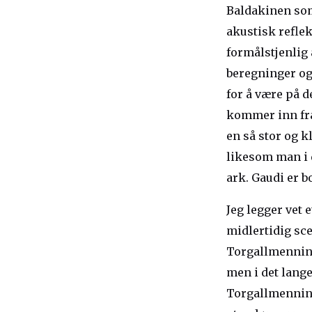
Baldakinen som
akustisk reflek
formålstjenlig 
beregninger og 
for å være på d
kommer inn fra
en så stor og k
likesom man i d
ark. Gaudi er b
Jeg legger vet 
midlertidig sce
Torgallmenninge
men i det lange
Torgallmenninge