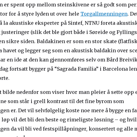
 er spent opp mellom steinskivene er så godt som per
tor for å styre lyden ut over hele
Torgallmenningen
. De
å la akustiske eksperter på Sintef, NTNU foreta akustis
justeringer (slik det ble gjort både i Søreide og Fylling
en sikre siden. Baldakinen er som en stor skate (flatfis
 havet og legger seg som en akustisk baldakin over sce
lar en ide at den kan gjennomføres selv om Bård Breivik
ag fortsatt bygger på “Sagrada Familia” i Barcelona leng
orte.
et bilde nedenfor som viser hvor man pleier å sette opp 
ne som står i grell kontrast til det fine byrom som
n er. Det vil selvfølgelig koste noe mere å bygge en fa
 løp vil det bli den beste og rimeligste løsning – og hvi
n da vil bli ved festspillåpninger, konsertert og alle 