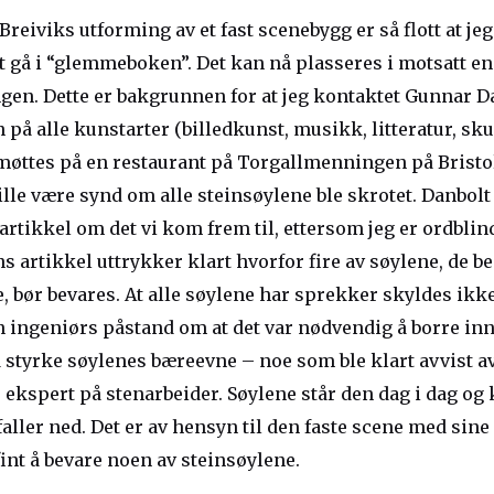
Breiviks utforming av et fast scenebygg er så flott at je
t gå i “glemmeboken”. Det kan nå plasseres i motsatt en
en. Dette er bakgrunnen for at jeg kontaktet Gunnar D
 på alle kunstarter (billedkunst, musikk, litteratur, sk
 møttes på en restaurant på Torgallmenningen på Bristo
ville være synd om alle steinsøylene ble skrotet. Danbolt
 artikkel om det vi kom frem til, ettersom jeg er ordblin
s artikkel uttrykker klart hvorfor fire av søylene, de b
, bør bevares. At alle søylene har sprekker skyldes ikk
n ingeniørs påstand om at det var nødvendig å borre in
å styrke søylenes bæreevne – noe som ble klart avvist a
 ekspert på stenarbeider. Søylene står den dag i dag og
 faller ned. Det er av hensyn til den faste scene med sine
 fint å bevare noen av steinsøylene.