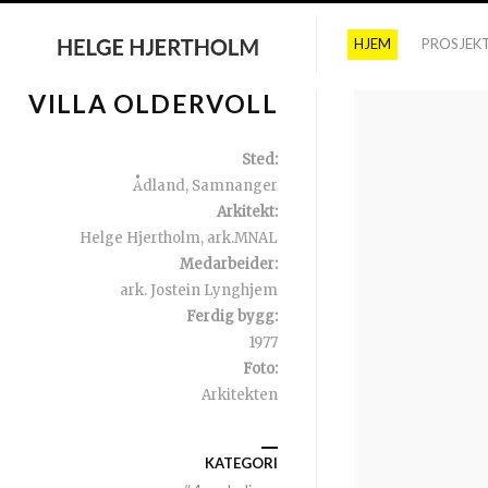
HJEM
PROSJEK
VILLA OLDERVOLL
Sted:
Ådland, Samnanger
Arkitekt:
Helge Hjertholm, ark.MNAL
Medarbeider:
ark. Jostein Lynghjem
Ferdig bygg:
1977
Foto:
Arkitekten
KATEGORI