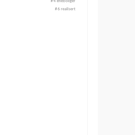
#
4 eneboliger
#
6 realisert