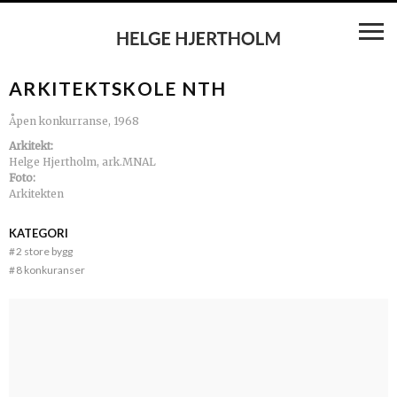
ARKITEKTSKOLE NTH
Åpen konkurranse, 1968
Arkitekt:
Helge Hjertholm, ark.MNAL
Foto:
Arkitekten
KATEGORI
#
2 store bygg
#
8 konkuranser